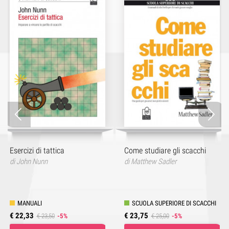
Esercizi di tattica
Come studiare gli scacchi
di
John Nunn
di
Matthew Sadler
MANUALI
SCUOLA SUPERIORE DI SCACCHI
€ 22,33
€ 23,75
€ 23,50
-5%
€ 25,00
-5%