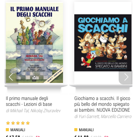
Il primo manuale degli
Giochiamo a scacchi. Il gioco
scacchi - Lezioni di base
più bello del mondo spiegato
ai bambini. NUOVA EDIZIONE
di
Mikhail Tal
,
Nikolaj Zhuravlev
di
Yuri Garrett
,
Marcello Carriero
MANUALI
MANUALI