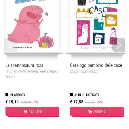
La tirannosaura rosa
Catalogo bambino delle case
di
Emanuele Benetti
,
Alessandro
di
Daniela Greco
Niero
IN ARRIVO
ALBI ILLUSTRATI
€ 15,11
€ 17,58
€ 15,90
-5%
€ 18,50
-5%
AGGIUNGI
AGGIUNGI