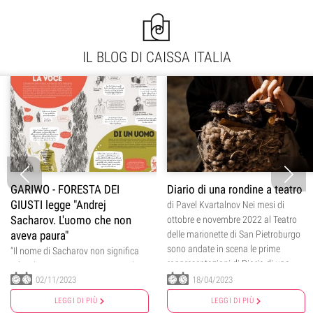
IL BLOG DI CAISSA ITALIA
GARIWO - FORESTA DEI
Diario di una rondine a teatro
GIUSTI legge "Andrej
di Pavel Kvartalnov Nei mesi di
Sacharov. L'uomo che non
ottobre e novembre 2022 al Teatro
aveva paura"
delle marionette di San Pietroburgo
sono andate in scena le prime
“Il nome di Sacharov non significa
rappresentazioni di Diario di una
più solo progetti segreti, ma anche
rondine, tratto dall'omonimo libro
il coraggio di dire apertamente la
02/11/2023
18/04/2023
di...
verità.”
LEGGI DI PIÙ
LEGGI DI PIÙ