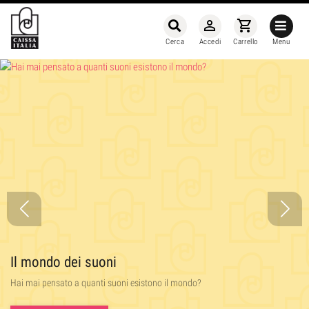
person_outline
shopping_cart
Cerca
Accedi
Carrello
Menu
Il mondo dei suoni
Hai mai pensato a quanti suoni esistono il mondo?