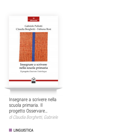
Insegnare a scrivere nella
scuola primaria. Il
progetto Osservare
l'interlingua
di
Claudia Borghetti
,
Gabriele
Pallotti
,
Fabiana Rosi
LINGUISTICA