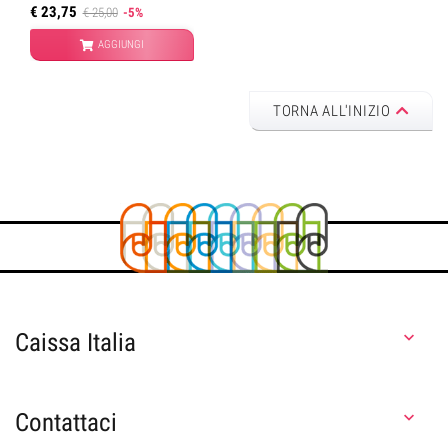
€ 23,75
€ 25,00
-5%
AGGIUNGI
TORNA ALL'INIZIO
Caissa Italia

Contattaci
