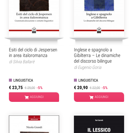
Esiti del ciclo di Jespersen
Inglese e spagnolo a
in area italoromanza
Gibilterra – Le dinamiche
del discorso bilingue
di
Silvia Ballarè
di
Eugenio Goria
LINGUISTICA
LINGUISTICA
€ 23,75
€ 20,90
€ 25,00
-5%
€ 22,00
-5%
AGGIUNGI
AGGIUNGI