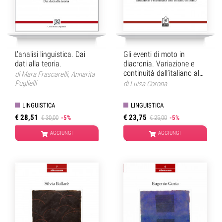
L'analisi linguistica. Dai
Gli eventi di moto in
dati alla teoria.
diacronia. Variazione e
continuità dall’italiano al
di
Mara Frascarelli
,
Annarita
latino
Puglielli
di
Luisa Corona
LINGUISTICA
LINGUISTICA
€ 28,51
€ 23,75
€ 30,00
-5%
€ 25,00
-5%
AGGIUNGI
AGGIUNGI