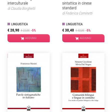
interculturale
sintattica in cinese
standard
di
Claudia Borghetti
di
Federica Cominetti
LINGUISTICA
LINGUISTICA
€ 20,90
€ 30,40
€ 22,00
-5%
€ 32,00
-5%
AGGIUNGI
AGGIUNGI