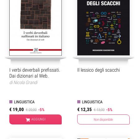
I verbi deverbali prefissati.
Il lessico degli scacchi
Dai dizionari al Web.
di
Nicola Grandi
LINGUISTICA
LINGUISTICA
€ 19,00
€ 12,35
€ 20,00
-5%
€ 13,00
-5%
AGGIUNGI
Non disponibile