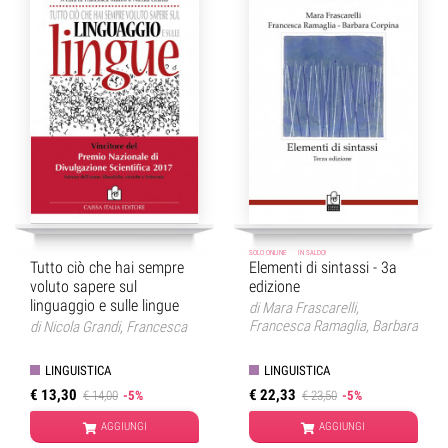
SOLO ONLINE
IN SALDO!
Tutto ciò che hai sempre
Elementi di sintassi - 3a
voluto sapere sul
edizione
linguaggio e sulle lingue
di
Mara Frascarelli
,
Francesca Ramaglia
,
Barbara
di
Nicola Grandi
,
Francesca
Corpina
Masini
LINGUISTICA
LINGUISTICA
€ 13,30
€ 22,33
€ 14,00
-5%
€ 23,50
-5%
AGGIUNGI
AGGIUNGI