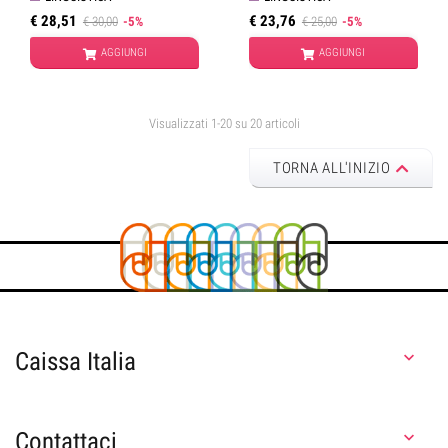
€ 28,51
€ 23,76
€ 30,00
-5%
€ 25,00
-5%
AGGIUNGI
AGGIUNGI
Visualizzati 1-20 su 20 articoli
TORNA ALL'INIZIO
Caissa Italia

Contattaci
