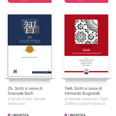
Zhi. Scritti in onore di
Tilelli. Scritti in onore di
Emanuele Banfi.
Vermondo Brugnatelli
di
Nicola Grandi
,
Gabriele
di
Gabriele Iannàccaro
,
Paolo
Iannàccaro
Zublena
,
Giorgio Francesco
Arcodia
,
Federica Da Milano
LINGUISTICA
LINGUISTICA