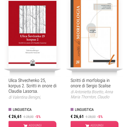
Ulica Shvechenko 25,
Scritti di morfologia in
korpus 2. Scritti in onore di
onore di Sergio Scalise
Claudia Lasorsa.
di
Antonietta Bisetto
,
Anna
Maria Thornton
,
Claudio
di
Valentina Benigni
,
Iacobini
Alessandro Salacone
LINGUISTICA
LINGUISTICA
€ 26,61
€ 26,61
€ 28,00
-5%
€ 28,00
-5%
AGGIUNGI
AGGIUNGI