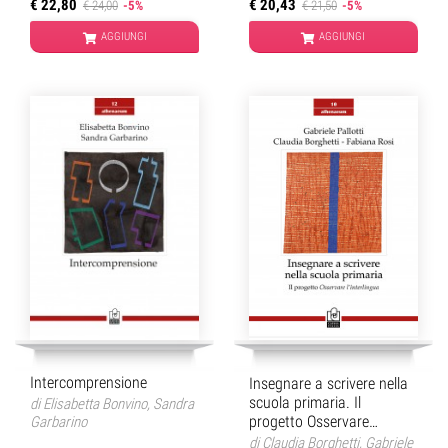
€ 22,80
€ 20,43
€ 24,00
-5%
€ 21,50
-5%
AGGIUNGI
AGGIUNGI
Intercomprensione
Insegnare a scrivere nella
scuola primaria. Il
di
Elisabetta Bonvino
,
Sandra
progetto Osservare
Garbarino
l'interlingua
di
Claudia Borghetti
,
Gabriele