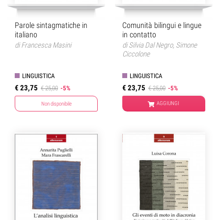
Parole sintagmatiche in
Comunità bilingui e lingue
italiano
in contatto
di
Francesca Masini
di
Silvia Dal Negro
,
Simone
Ciccolone
LINGUISTICA
LINGUISTICA
€ 23,75
€ 23,75
€ 25,00
-5%
€ 25,00
-5%
AGGIUNGI
Non disponibile