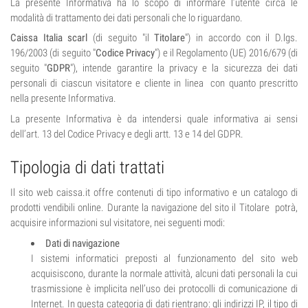
La presente Informativa ha lo scopo di informare l’utente circa le
modalità di trattamento dei dati personali che lo riguardano.
Caissa Italia scarl
(di seguito "il
Titolare
") in accordo con il D.lgs.
196/2003 (di seguito "
Codice Privacy
") e il Regolamento (UE) 2016/679 (di
seguito "
GDPR
"), intende garantire la privacy e la sicurezza dei dati
personali di ciascun visitatore e cliente in linea con quanto prescritto
nella presente Informativa.
La presente Informativa è da intendersi quale informativa ai sensi
dell’art. 13 del Codice Privacy e degli artt. 13 e 14 del GDPR.
Tipologia di dati trattati
Il sito web caissa.it offre contenuti di tipo informativo e un catalogo di
prodotti vendibili online. Durante la navigazione del sito il Titolare potrà,
acquisire informazioni sul visitatore, nei seguenti modi:
Dati di navigazione
I sistemi informatici preposti al funzionamento del sito web
acquisiscono, durante la normale attività, alcuni dati personali la cui
trasmissione è implicita nell’uso dei protocolli di comunicazione di
Internet. In questa categoria di dati rientrano: gli indirizzi IP, il tipo di