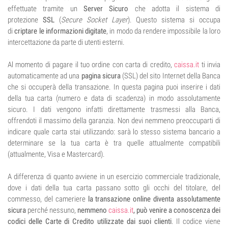
effettuate tramite un
Server Sicuro
che adotta il sistema di
protezione
SSL
(
Secure Socket Layer
). Questo sistema si occupa
di
criptare le informazioni digitate
, in modo da rendere impossibile la loro
intercettazione da parte di utenti esterni.
Al momento di pagare il tuo ordine con carta di credito,
caissa.it
ti invia
automaticamente ad una
pagina sicura
(SSL) del sito Internet della Banca
che si occuperà della transazione. In questa pagina puoi inserire i dati
della tua carta (numero e data di scadenza) in modo assolutamente
sicuro. I dati vengono infatti direttamente trasmessi alla Banca,
offrendoti il massimo della garanzia. Non devi nemmeno preoccuparti di
indicare quale carta stai utilizzando: sarà lo stesso sistema bancario a
determinare se la tua carta è tra quelle attualmente compatibili
(attualmente, Visa e Mastercard).
A differenza di quanto avviene in un esercizio commerciale tradizionale,
dove i dati della tua carta passano sotto gli occhi del titolare, del
commesso, del cameriere
la transazione online diventa assolutamente
sicura
perché nessuno,
nemmeno
caissa.it
, può venire a conoscenza dei
codici delle Carte di Credito utilizzate dai suoi clienti
. Il codice viene