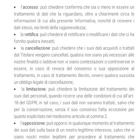
l’
accesso
: può chiedere conferma che sia o meno in essere un
trattamento di dati che la riguardano, oltre a chiarimenti circa le
informazioni di cui alla presente Informativa, nonché di ricevere i
dati stessi, nei limiti della ragionevolezza;
la
rettifica
: può chiedere di rettificare o modificare i dati che ci ha
fornito qualora inesatti;
la
cancellazione
: può chiedere che i suoi dati acquisiti o trattati
dal Titolare vengano cancellati, qualora non siano più necessari alle
nostre finalità o laddove non vi siano contestazioni o controversie in
essere, in caso di revoca del consenso o sua opposizione al
trattamento, in caso di trattamento illecito, ovvero qualora sussista
un obbligo legale di cancellazione;
la
limitazione
: può chiedere la limitazione del trattamento dei
suoi dati personali, quando ricorre una delle condizioni di cui all’art.
18 del GDPR; in tal caso, i suoi dati non saranno trattati, salvo che
per la conservazione, senza il suo consenso fatta eccezione per
quanto esplicitato nel medesimo articolo al comma 2.
l’
opposizione
: può opporsi in qualunque momento al trattamento
dei suoi dati sulla base di un nostro legittimo interesse, salvo che vi
siano nostri motivi legittimi per procedere al trattamento che