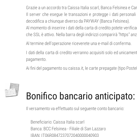
Grazie a un accordo tra Caissa Italia scarl, Banca Felsinea e Car
Il server che esegue le transazioni e protegge i dati personali 
decodifica a chiunque diverso da PAYWAY (Banca Felsinea).
Al momento di inserire i dati della carta di credito potete verif
che SSL è attivo. Nella barra degli indirizzi comparirà "https" anz
Al termine dell'operazione riceverete una e-mail di conferma.
I dati della carta di credito verranno acquisiti solo ed unicam
pagamento.
Ai fini del pagamento su caissa.it, le carte prepagate (tipo Poste
Bonifico bancario anticipato:
Il versamento va effettuato sul seguente conto bancario:
Beneficiario: Caissa Italia scarl
Banca: BCC Felsinea - Filiale di San Lazzaro
IBAN: IT06R0847237072040000040903