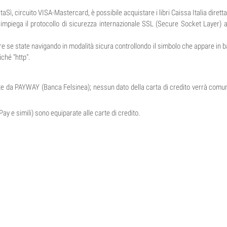
taSì, circuito VISA-Mastercard, è possibile acquistare i libri Caissa Italia dire
impiega il protocollo di sicurezza internazionale SSL (Secure Socket Layer) a 1
icare se state navigando in modalità sicura controllondo il simbolo che appare in
iché "http".
ente da PAYWAY (Banca Felsinea); nessun dato della carta di credito verrà comu
Pay e simili) sono equiparate alle carte di credito.