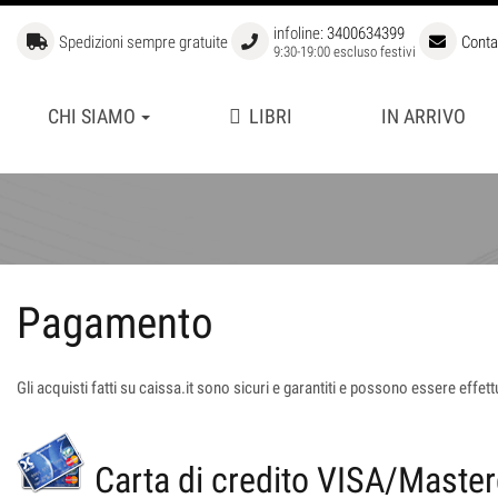
infoline:
3400634399
Spedizioni sempre gratuite
Conta
9:30-19:00 escluso festivi
CHI SIAMO
LIBRI
IN ARRIVO
APERTURE
BIBLIOTECA STORICA
FUORI COLLANA
GRANDI GIOCATORI
LIBRI DI SCACCHI PER BAM
Pagamento
MANUALI DI SCACCHI
SCUOLA SUPERIORE DI SCA
Gli acquisti fatti su caissa.it sono sicuri e garantiti e possono essere effe
Carta di credito VISA/Master