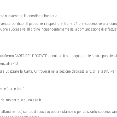
icate nuovamente le coordinate bancarie.
avvenuto bonifico. Il pacco verrà spedito entro le 24 ore successive alla com
4-36 ore successive all'ordine indipendentemente dalla comunicazione di effettua
iattaforma CARTA DEL DOCENTE su caissa.it per acquistare le nostre pubblicazion
denziali SPID.
bile utilizzare la Carta. Ci troverai nella sezione dedicata a "Libri e testi". Pe
e "libri e testi".
del tuo carrello su caissa.it.
dice alfanumerico) sul tuo dispositivo oppure stampalo per utilizzarlo successiv