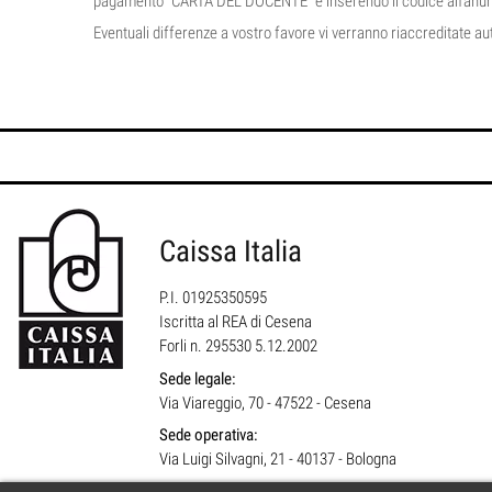
pagamento "CARTA DEL DOCENTE" e inserendo il codice alfanume
Eventuali differenze a vostro favore vi verranno riaccreditate 
Caissa Italia
P.I. 01925350595
Iscritta al REA di Cesena
Forli n. 295530 5.12.2002
Sede legale:
Via Viareggio, 70 - 47522 - Cesena
Sede operativa:
Via Luigi Silvagni, 21 - 40137 - Bologna