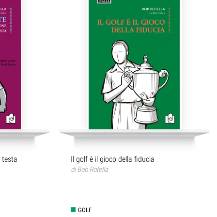
i testa
Il golf è il gioco della fiducia
di
Bob Rotella
GOLF