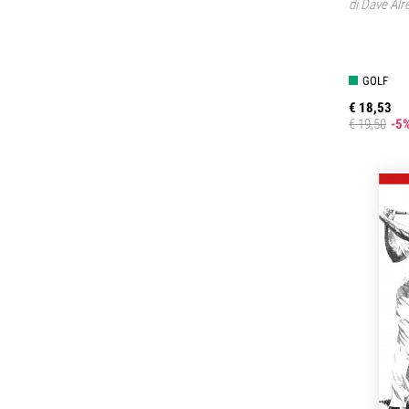
di
Dave Alr
GOLF
€ 18,53
€ 19,50
-5