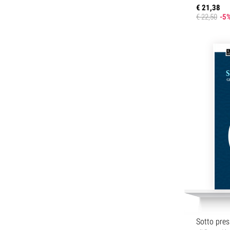
€ 21,38
€ 22,50
-5
Sotto pres