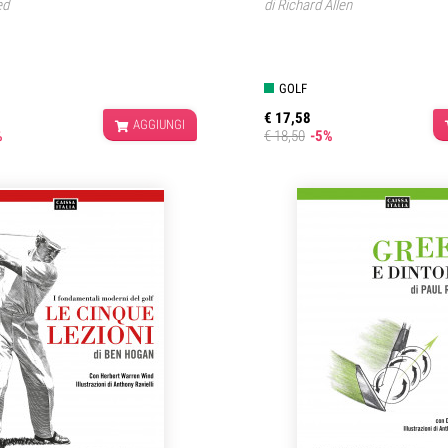
ed
di
Richard Allen
GOLF
€ 17,58
AGGIUNGI
%
€ 18,50
-5%