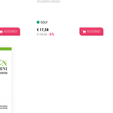
di
Gianni Davico
GOLF
€ 17,58
AGGIUNGI
AGGIUNGI
€ 18,50
-5%