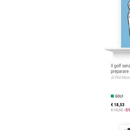
Il golf sen
preparare 
di
Phil Moo
GOLF
€ 18,53
€ 19,50
-5