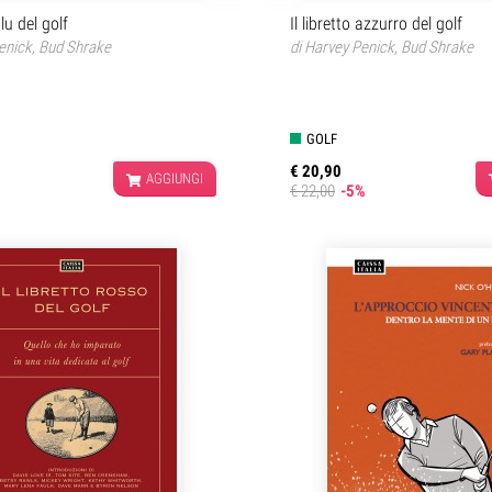
blu del golf
Il libretto azzurro del golf
enick
,
Bud Shrake
di
Harvey Penick
,
Bud Shrake
GOLF
€ 20,90
AGGIUNGI
€ 22,00
-5%