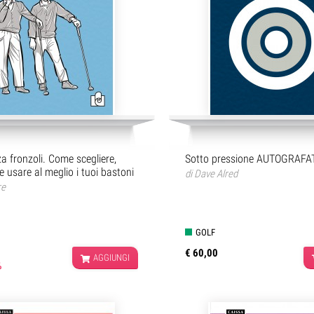
za fronzoli. Come scegliere,
Sotto pressione AUTOGRAFA
e usare al meglio i tuoi bastoni
di
Dave Alred
re
GOLF
€ 60,00
AGGIUNGI
%