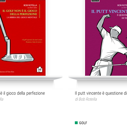
 è il gioco della perfezione
Il putt vincente è questione d
la
di
Bob Rotella
GOLF