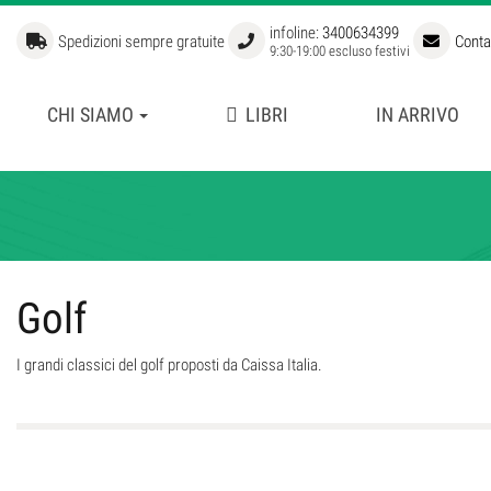
infoline:
3400634399
Spedizioni sempre gratuite
Conta
9:30-19:00 escluso festivi
CHI SIAMO
LIBRI
IN ARRIVO
APERTURE
BIBLIOTECA STORICA
FUORI COLLANA
GRANDI GIOCATORI
LIBRI DI SCACCHI PER BAM
Golf
MANUALI DI SCACCHI
SCUOLA SUPERIORE DI SCA
I grandi classici del golf proposti da Caissa Italia.