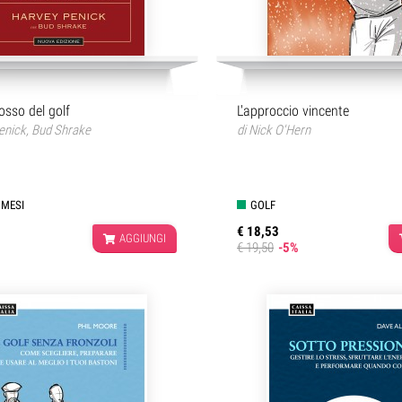
 rosso del golf
L'approccio vincente
enick
,
Bud Shrake
di
Nick O'Hern
 MESI
GOLF
€ 18,53
AGGIUNGI
€ 19,50
-5%