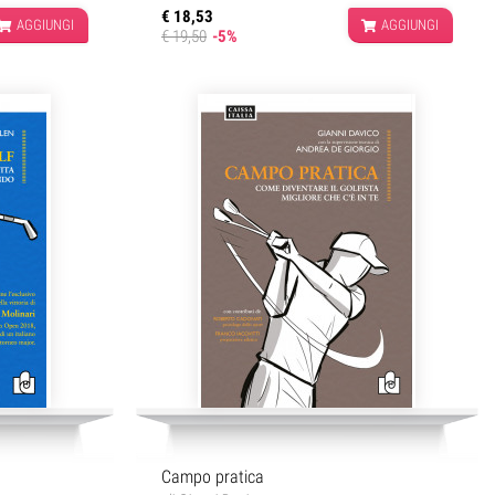
€ 18,53
AGGIUNGI
AGGIUNGI
€ 19,50
-5%
Campo pratica