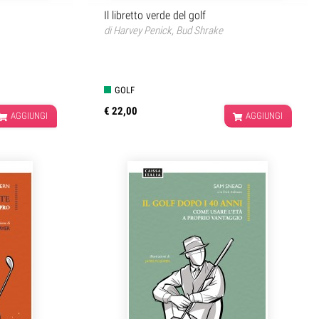
Il libretto verde del golf
di
Harvey Penick
,
Bud Shrake
GOLF
€ 22,00
AGGIUNGI
AGGIUNGI