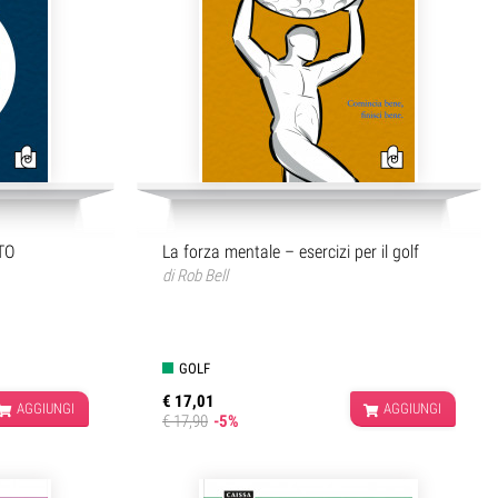
TO
La forza mentale – esercizi per il golf
di
Rob Bell
GOLF
€ 17,01
AGGIUNGI
AGGIUNGI
€ 17,90
-5%