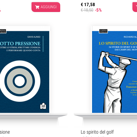
€ 17,58
AGGIUNGI
%
€ 18,50
-5%
sione
Lo spirito del golf