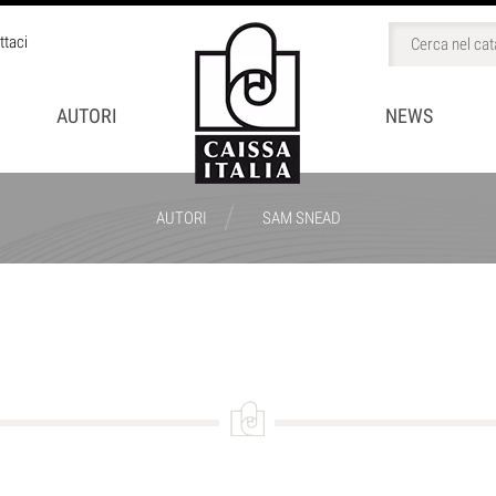
ttaci
AUTORI
NEWS
/
AUTORI
SAM SNEAD
BINI
CCHI