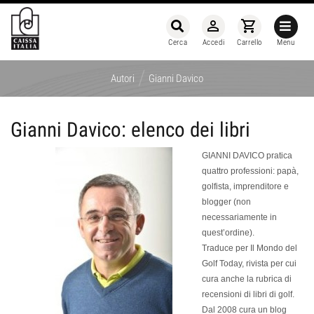
person_outline
shopping_cart
Cerca
Accedi
Carrello
Menu
/
Autori
Gianni Davico
Gianni Davico: elenco dei libri
GIANNI DAVICO
pratica
quattro professioni: papà,
golfista, imprenditore e
blogger (non
necessariamente in
quest’ordine).
Traduce per
Il Mondo del
Golf Today
, rivista
per cui
cura anche la rubrica di
recensioni di libri di golf.
Dal 2008 cura un blog