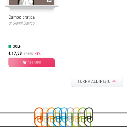
Campo pratica
di
Gianni Davico
GOLF
€ 17,58
€ 18,50
-5%
AGGIUNGI
TORNA ALL'INIZIO