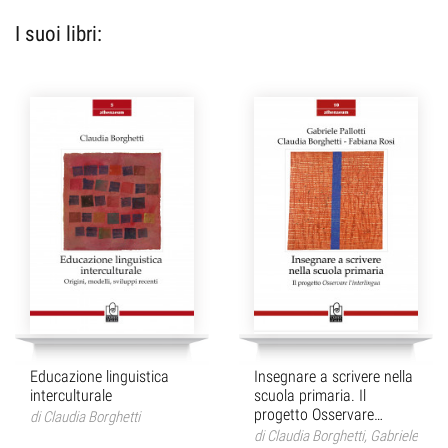
I suoi libri:
Educazione linguistica
Insegnare a scrivere nella
interculturale
scuola primaria. Il
progetto Osservare
di
Claudia Borghetti
l'interlingua
di
Claudia Borghetti
,
Gabriele