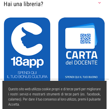
Hai una libreria?

Questo sito web utilizza cookie propri e di terze parti per migliorare
i nostri servizi e mostrarti strumenti di terze parti (es. facebook,
calameo). Per dare il tuo consenso al loro utilizzo, premi il pulsante
Accetta.
caissa.it
| © 2004 tutti i diritti riservati. | PI 01925350595 | Iscritta al