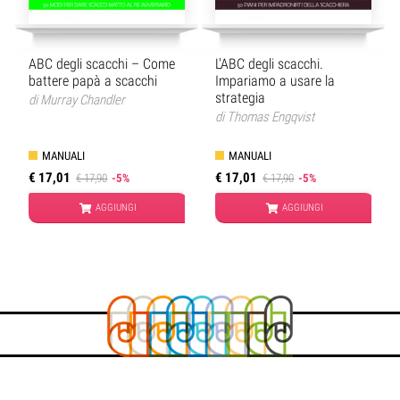
ABC degli scacchi – Come
L'ABC degli scacchi.
battere papà a scacchi
Impariamo a usare la
strategia
di
Murray Chandler
di
Thomas Engqvist
MANUALI
MANUALI
€ 17,01
€ 17,01
€ 17,90
-5%
€ 17,90
-5%
AGGIUNGI
AGGIUNGI