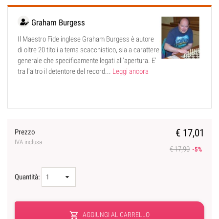
Graham Burgess
Il Maestro Fide inglese Graham Burgess è autore
di oltre 20 titoli a tema scacchistico, sia a carattere
generale che specificamente legati all'apertura. E'
tra l'altro il detentore del record...
Leggi ancora
€ 17,01
Prezzo
IVA inclusa
€ 17,90
-5%
Quantità:
shopping_cart
AGGIUNGI AL CARRELLO