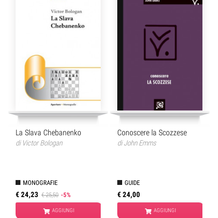
La Slava Chebanenko
Conoscere la Scozzese
di
Victor Bologan
di
John Emms
MONOGRAFIE
GUIDE
€ 24,23
€ 24,00
€ 25,50
-5%
AGGIUNGI
AGGIUNGI