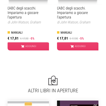
L'ABC degli scacchi.
L'ABC degli scacchi.
Impariamo a giocare
Impariamo a giocare
l'apertura
l'apertura
di
John Watson
,
Graham
di
John Watson
,
Graham
Burgess
Burgess
MANUALI
MANUALI
€ 17,01
€ 17,01
€ 17,90
-5%
€ 17,90
-5%
AGGIUNGI
AGGIUNGI
ALTRI LIBRI IN APERTURE