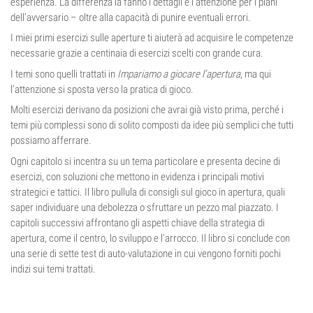
esperienza. La differenza la fanno i dettagli e l’attenzione per i piani
dell’avversario – oltre alla capacità di punire eventuali errori.
I miei primi esercizi sulle aperture ti aiuterà ad acquisire le competenze
necessarie grazie a centinaia di esercizi scelti con grande cura.
I temi sono quelli trattati in
Impariamo a giocare l’apertura
, ma qui
l’attenzione si sposta verso la pratica di gioco.
Molti esercizi derivano da posizioni che avrai già visto prima, perché i
temi più complessi sono di solito composti da idee più semplici che tutti
possiamo afferrare.
Ogni capitolo si incentra su un tema particolare e presenta decine di
esercizi, con soluzioni che mettono in evidenza i principali motivi
strategici e tattici. Il libro pullula di consigli sul gioco in apertura, quali
saper individuare una debolezza o sfruttare un pezzo mal piazzato. I
capitoli successivi affrontano gli aspetti chiave della strategia di
apertura, come il centro, lo sviluppo e l’arrocco. Il libro si conclude con
una serie di sette test di auto-valutazione in cui vengono forniti pochi
indizi sui temi trattati.