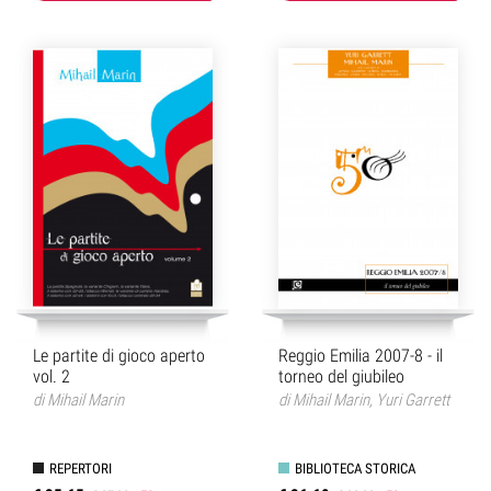
Le partite di gioco aperto
Reggio Emilia 2007-8 - il
vol. 2
torneo del giubileo
di
Mihail Marin
di
Mihail Marin
,
Yuri Garrett
REPERTORI
BIBLIOTECA STORICA