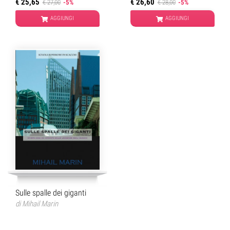
€ 25,65
€ 26,60
€ 27,00
-5%
€ 28,00
-5%
AGGIUNGI
AGGIUNGI
Sulle spalle dei giganti
di
Mihail Marin