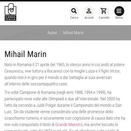
person_outline
shopping_cart
Cerca
Accedi
Carrello
Menu
/
Autori
Mihail Marin
Mihail Marin
Nato in Romania il 21 aprile del 1965, lo stesso anno in cui andò al potere
Ceausescu, vive tuttora a Bucarest con la moglie Luiza e il figlio Victor,
quando non è in giro per il mondo a dar battaglia ai suoi avversari
all’interno delle sessantaquattro case.
Tre volte Campione di Romania (negli anni 1988, 1994 e 1999), ha
partecipato nove volte alle Olimpiadi e due all’Interzonale. Nel 2005 ha
fatto da secondo a Judit Polgar durante il Campionato del mondo a San
Luis. Sin da studente venne considerato una delle promesse dello
scacchismo rumeno, e sicuramente con cognizione di causa dato che ha
non solo conquistato il titolo di
Grande Maestro
, ma anche toccato la