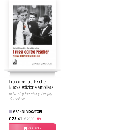
I russi contro Fischer -
Nuova edizione ampliata
di
Dmitrij Plisetskij
,
Sergej
Voronkov
GRANDI GIOCATORI
€ 28,41
€ 29,90
-5%
AGGIUNGI