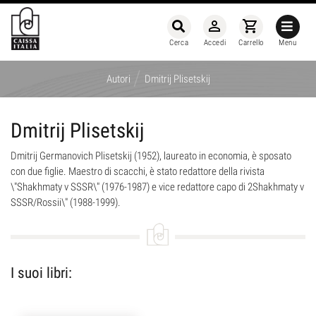
person_outline
shopping_cart
Cerca
Accedi
Carrello
Menu
/
Autori
Dmitrij Plisetskij
Dmitrij Plisetskij
Dmitrij Germanovich Plisetskij (1952), laureato in economia, è sposato
con due figlie. Maestro di scacchi, è stato redattore della rivista
\"Shakhmaty v SSSR\" (1976-1987) e vice redattore capo di 2Shakhmaty v
SSSR/Rossii\" (1988-1999).
I suoi libri: