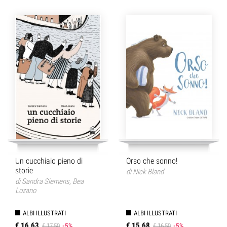
Un cucchiaio pieno di
Orso che sonno!
storie
di
Nick Bland
di
Sandra Siemens
,
Bea
Lozano
ALBI ILLUSTRATI
ALBI ILLUSTRATI
€ 16,63
€ 15,68
€ 17,50
-5%
€ 16,50
-5%