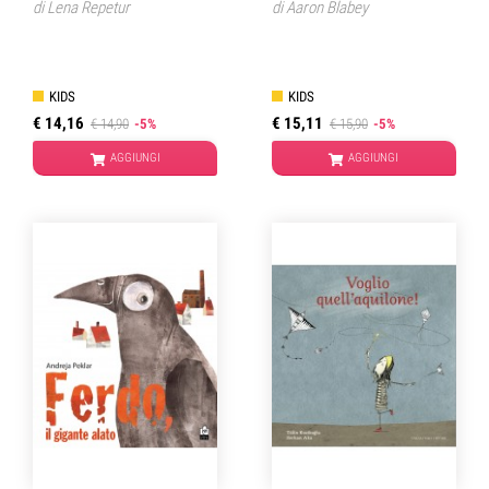
di
Lena Repetur
di
Aaron Blabey
KIDS
KIDS
€ 14,16
€ 15,11
€ 14,90
-5%
€ 15,90
-5%
AGGIUNGI
AGGIUNGI