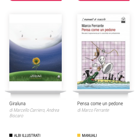
Giraluna
Pensa come un pedone
di
Marcello Carriero
,
Andrea
di
Marco Ferrante
Biscaro
ALBI ILLUSTRATI
MANUALI