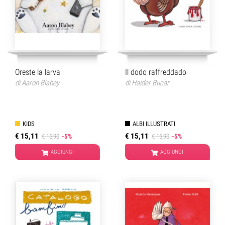
Oreste la larva
Il dodo raffreddado
di
Aaron Blabey
di
Haider Bucar
KIDS
ALBI ILLUSTRATI
€ 15,11
€ 15,11
€ 15,90
-5%
€ 15,90
-5%
AGGIUNGI
AGGIUNGI