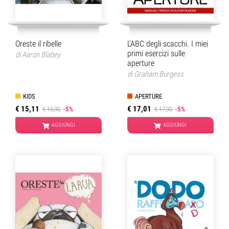
Oreste il ribelle
L'ABC degli scacchi. I miei
primi esercizi sulle
di
Aaron Blabey
aperture
di
Graham Burgess
KIDS
APERTURE
€ 15,11
€ 17,01
€ 15,90
-5%
€ 17,90
-5%
AGGIUNGI
AGGIUNGI