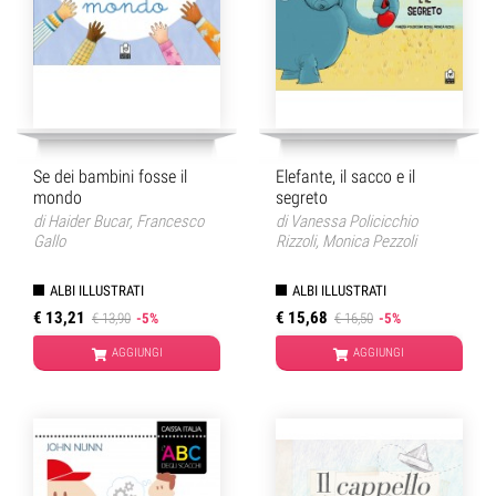
Se dei bambini fosse il
Elefante, il sacco e il
mondo
segreto
di
Haider Bucar
,
Francesco
di
Vanessa Policicchio
Gallo
Rizzoli
,
Monica Pezzoli
ALBI ILLUSTRATI
ALBI ILLUSTRATI
€ 13,21
€ 15,68
€ 13,90
-5%
€ 16,50
-5%
AGGIUNGI
AGGIUNGI