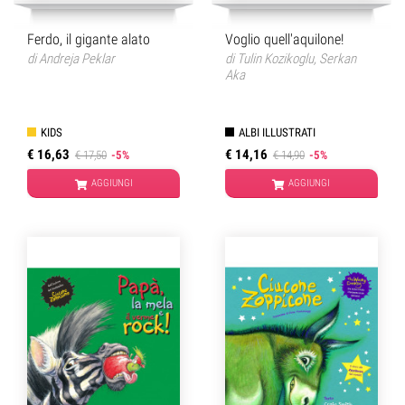
Voglio quell'aquilone!
Ferdo, il gigante alato
di
Tulin Kozikoglu
,
Serkan
di
Andreja Peklar
Aka
ALBI ILLUSTRATI
KIDS
€ 14,16
€ 16,63
€ 14,90
-5%
€ 17,50
-5%
AGGIUNGI
AGGIUNGI