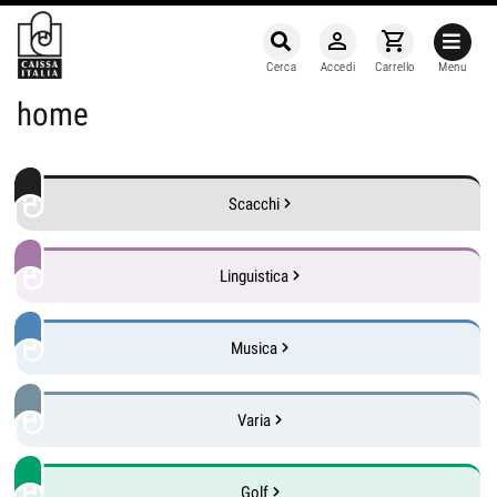
person_outline
shopping_cart
Cerca
Accedi
Carrello
Menu
home
Scacchi
Linguistica
Musica
Varia
Golf