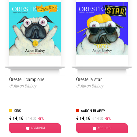
Oreste il campione
Oreste la star
di
Aaron Blabey
di
Aaron Blabey
KIDS
AARON BLABEY
€ 14,16
€ 14,16
€ 14,90
-5%
€ 14,90
-5%
AGGIUNGI
AGGIUNGI