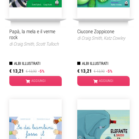
Papà, la mela e il verme
Ciucone Zoppicone
rock
di
Craig Smith
,
Katz Cowley
di
Craig Smith
,
Scott Tulloch
ALBI ILLUSTRATI
ALBI ILLUSTRATI
€ 13,21
€ 13,21
€ 13,90
-5%
€ 13,90
-5%
AGGIUNGI
AGGIUNGI