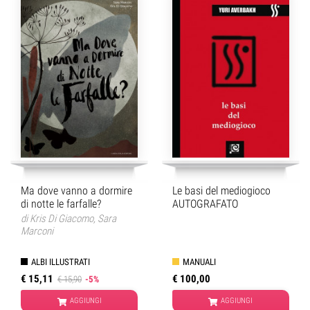
Ma dove vanno a dormire
Le basi del mediogioco
di notte le farfalle?
AUTOGRAFATO
di
Kris Di Giacomo
,
Sara
Marconi
ALBI ILLUSTRATI
MANUALI
€ 15,11
€ 100,00
€ 15,90
-5%
AGGIUNGI
AGGIUNGI