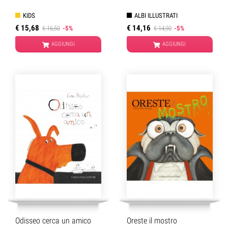
KIDS
ALBI ILLUSTRATI
€ 15,68
€ 14,16
€ 16,50
-5%
€ 14,90
-5%
AGGIUNGI
AGGIUNGI
Odisseo cerca un amico
Oreste il mostro