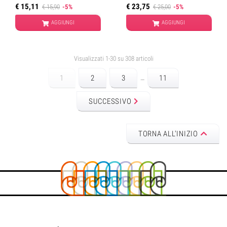
€ 15,11
€ 23,75
€ 15,90
-5%
€ 25,00
-5%
AGGIUNGI
AGGIUNGI
Visualizzati 1-30 su 308 articoli
…
1
2
3
11
SUCCESSIVO
TORNA ALL'INIZIO