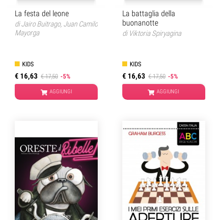
La festa del leone
La battaglia della
buonanotte
di
Jairo Buitrago
,
Juan Camilo
Mayorga
di
Viktoria Spiryagina
KIDS
KIDS
€ 16,63
€ 16,63
€ 17,50
-5%
€ 17,50
-5%
AGGIUNGI
AGGIUNGI