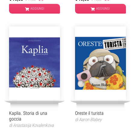
AGGIUNGI
AGGIUNGI
Kaplia. Storia di una
Oreste il turista
goccia
di
Aaron Blabey
di
Anastasija Kovalenkova