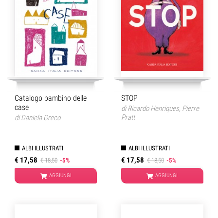
Catalogo bambino delle
STOP
case
di
Ricardo Henriques
,
Pierre
Pratt
di
Daniela Greco
ALBI ILLUSTRATI
ALBI ILLUSTRATI
€ 17,58
€ 17,58
€ 18,50
-5%
€ 18,50
-5%
AGGIUNGI
AGGIUNGI