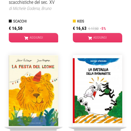
scacchistiche del sec. XV
di
Michele Godena
,
Bruno
Codenotti
SCACCHI
KIDS
€ 16,50
€ 16,63
€ 17,50
-5%
AGGIUNGI
AGGIUNGI