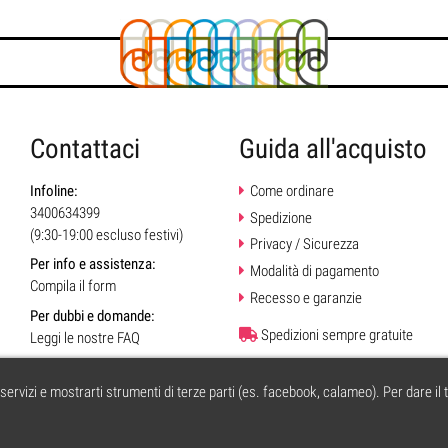
Contattaci
Guida all'acquisto
Infoline:
Come ordinare
3400634399
Spedizione
(9:30-19:00 escluso festivi)
Privacy / Sicurezza
Per info e assistenza:
Modalità di pagamento
Compila il form
Recesso e garanzie
Per dubbi e domande:
Spedizioni sempre gratuite
Leggi le nostre FAQ
i servizi e mostrarti strumenti di terze parti (es. facebook, calameo). Per dare il 
A di Cesena | Forli n. 295530 5.12.2002