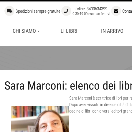
infoline:
3400634399
Spedizioni sempre gratuite
Conta
9:30-19:00 escluso festivi
CHI SIAMO
LIBRI
IN ARRIVO
APERTURE
BIBLIOTECA STORICA
FUORI COLLANA
GRANDI GIOCATORI
LIBRI DI SCACCHI PER BAM
Sara Marconi: elenco dei libr
MANUALI DI SCACCHI
SCUOLA SUPERIORE DI SCA
Sara Marconi è scrittrice di libri per r
Dopo aver vissuto in diverse città d’Ita
decine di libri con diversi editori gran