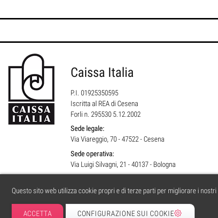
Caissa Italia
P.I. 01925350595
Iscritta al REA di Cesena
Forli n. 295530 5.12.2002
Sede legale:
Via Viareggio, 70 - 47522 - Cesena
Sede operativa:
Via Luigi Silvagni, 21 - 40137 - Bologna
Questo sito web utilizza cookie propri e di terze parti per migliorare i nostr
ACCETTA
CONFIGURAZIONE SUI COOKIE
caissa.it
| © 2004 tutti i diritti riservati. | PI 01925350595 | Iscritta al RE