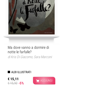
Ma dove vanno a dormire di
notte le farfalle?
di
Kris Di Giacomo
,
Sara Marconi
ALBI ILLUSTRATI
€ 15,11
AGGIUNGI
€ 15,90
-5%