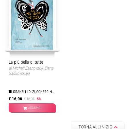
La più bella di tutte
di
Michail Esenovskij
,
Elena
Sadkovskaja
GRANELLI DI ZUCCHERO NARRATIVA ILLUSTRATA
€ 16,06
€ 16,90
-5%
AGGIUNGI
TORNA ALL'INIZIO