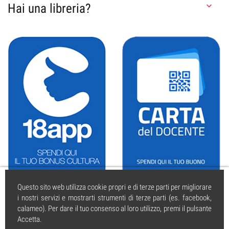
Hai una libreria?

Questo sito web utilizza cookie propri e di terze parti per migliorare
i nostri servizi e mostrarti strumenti di terze parti (es. facebook,
calameo). Per dare il tuo consenso al loro utilizzo, premi il pulsante
Accetta.
caissa.it
| © 2004 tutti i diritti riservati. | PI 01925350595 | Iscritta al