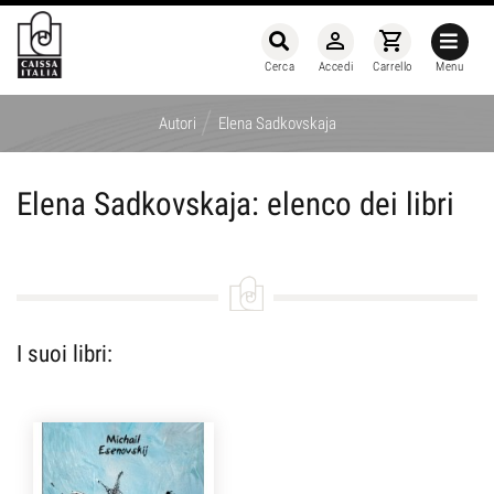
person_outline
shopping_cart
Cerca
Accedi
Carrello
Menu
/
Autori
Elena Sadkovskaja
Elena Sadkovskaja: elenco dei libri
I suoi libri: