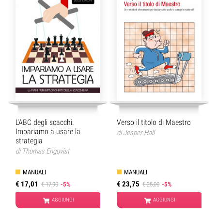
L'ABC degli scacchi.
Verso il titolo di Maestro
Impariamo a usare la
di
Jesper Hall
strategia
di
Thomas Engqvist
MANUALI
MANUALI
€ 17,01
€ 23,75
€ 17,90
-5%
€ 25,00
-5%
AGGIUNGI
AGGIUNGI