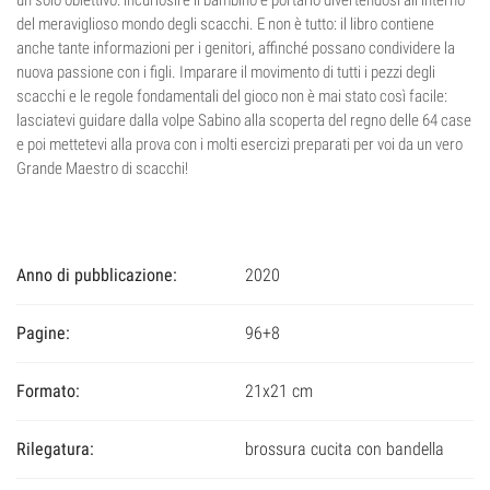
un solo obiettivo: incuriosire il bambino e portarlo divertendosi all'interno
del meraviglioso mondo degli scacchi. E non è tutto: il libro contiene
anche tante informazioni per i genitori, affinché possano condividere la
nuova passione con i figli. Imparare il movimento di tutti i pezzi degli
scacchi e le regole fondamentali del gioco non è mai stato così facile:
lasciatevi guidare dalla volpe Sabino alla scoperta del regno delle 64 case
e poi mettetevi alla prova con i molti esercizi preparati per voi da un vero
Grande Maestro di scacchi!
Anno di pubblicazione:
2020
Pagine:
96+8
Formato:
21x21 cm
Rilegatura:
brossura cucita con bandella