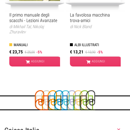
Il primo manuale degli
La favolosa macchina
scacchi - Lezioni Avanzate
trova-amici
di
Mikhail Tal
,
Nikolaj
di
Nick Bland
Zhuravlev
MANUALI
ALBI ILLUSTRATI
€ 23,75
€ 13,21
€ 25,00
-5%
€ 13,90
-5%
AGGIUNGI
AGGIUNGI
