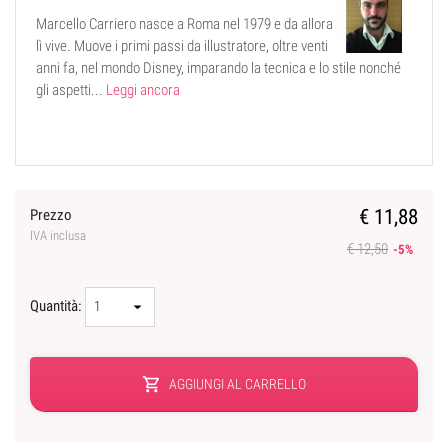
Marcello Carriero nasce a Roma nel 1979 e da allora
lì vive. Muove i primi passi da illustratore, oltre venti
anni fa, nel mondo Disney, imparando la tecnica e lo stile nonché
gli aspetti...
Leggi ancora
€ 11,88
Prezzo
IVA inclusa
€ 12,50
-5%
Quantità:
shopping_cart
AGGIUNGI AL CARRELLO