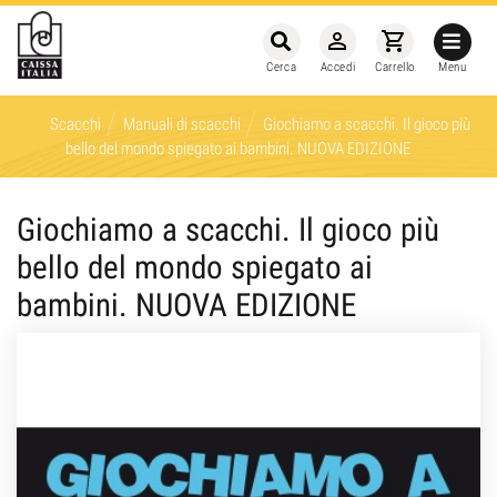
person_outline
shopping_cart
Cerca
Accedi
Carrello
Menu
/
/
Scacchi
Manuali di scacchi
Giochiamo a scacchi. Il gioco più
bello del mondo spiegato ai bambini. NUOVA EDIZIONE
Giochiamo a scacchi. Il gioco più
bello del mondo spiegato ai
bambini. NUOVA EDIZIONE