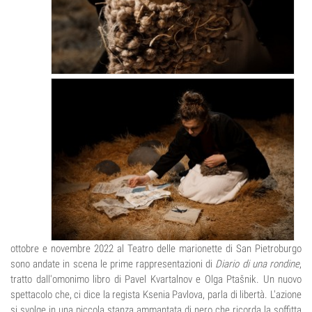
ottobre e novembre 2022 al Teatro delle marionette di San Pietroburgo
sono andate in scena le prime rappresentazioni di
Diario di una rondine
,
tratto dall'omonimo libro di Pavel Kvartalnov e Olga Ptašnik. Un nuovo
spettacolo che, ci dice la regista Ksenia Pavlova, parla di libertà. L'azione
si svolge in una piccola stanza ammantata di nero che ricorda la soffitta