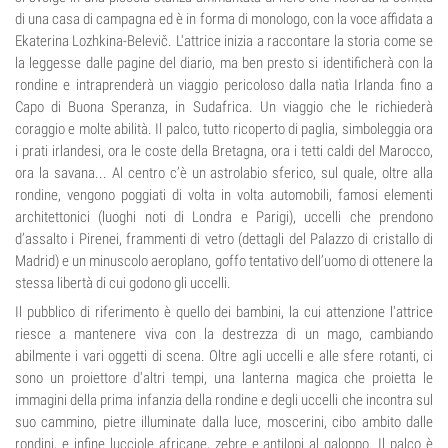
di una casa di campagna ed è in forma di monologo, con la voce affidata a
Ekaterina Lozhkina-Belevič. L'attrice inizia a raccontare la storia come se
la leggesse dalle pagine del diario, ma ben presto si identificherà con la
rondine e intraprenderà un viaggio pericoloso dalla natìa Irlanda fino a
Capo di Buona Speranza, in Sudafrica. Un viaggio che le richiederà
coraggio e molte abilità. Il palco, tutto ricoperto di paglia, simboleggia ora
i prati irlandesi, ora le coste della Bretagna, ora i tetti caldi del Marocco,
ora la savana... Al centro c’è un astrolabio sferico, sul quale, oltre alla
rondine, vengono poggiati di volta in volta automobili, famosi elementi
architettonici (luoghi noti di Londra e Parigi), uccelli che prendono
d’assalto i Pirenei, frammenti di vetro (dettagli del Palazzo di cristallo di
Madrid) e un minuscolo aeroplano, goffo tentativo dell’uomo di ottenere la
stessa libertà di cui godono gli uccelli.
Il pubblico di riferimento è quello dei bambini, la cui attenzione l'attrice
riesce a mantenere viva con la destrezza di un mago, cambiando
abilmente i vari oggetti di scena. Oltre agli uccelli e alle sfere rotanti, ci
sono un proiettore d'altri tempi, una lanterna magica che proietta le
immagini della prima infanzia della rondine e degli uccelli che incontra sul
suo cammino, pietre illuminate dalla luce, moscerini, cibo ambito dalle
rondini, e infine lucciole africane, zebre e antilopi al galoppo. Il palco è