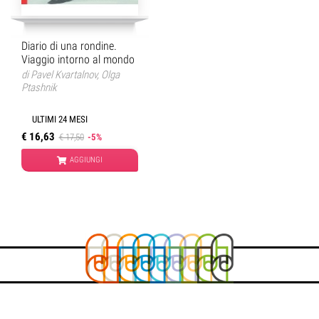
Diario di una rondine.
Viaggio intorno al mondo
di
Pavel Kvartalnov
,
Olga
Ptashnik
ULTIMI 24 MESI
€ 16,63
€ 17,50
-5%
AGGIUNGI