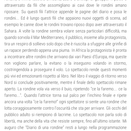
attraversato da fili che assomigliano ai cavi dove le rondini amano
riposare. Su questi fili l'attrice appende le pagine del diario e posa le
rondini... Ed è lungo questi fili che appaiono nuovi oggetti di scena, ad
esempio le canne dove le rondini trovano riposo dopo aver attraversato il
Sahara. A volte la rondine sembra volare senza particolari difficoltà, ma
quando sorvola il Mar Mediterraneo, il pubblico, insieme alla protagonista,
tira un respiro di sollievo solo dopo che è riuscita a sfuggire alle grinfie di
un rapace perdendo appena una piuma. In Africa la protagonista è pronta
a incontrare altre rondini che arrivano dai vari Paesi d'Europa, ma queste
non vogliono parlare, la evitano o la inseguono volando in stormo,
costringendola a proseguire il volo. Lo spettacolo rende questi momenti
più vivi ed emozionanti rispetto al libro. Nel libro il viaggio di ritorno verso
Nord si conclude positivamente, mentre il finale dello spettacolo rimane
aperto. La rondine vola via verso il buio, ripetendo "ce la faremo... ce la
faremo...". Quando l'attrice torna sul palco per l’inchino finale e ripete
ancora una volta "ce la faremo!” ogni spettatore si sente una rondine che
lotta coraggiosamente contro l'oscurità che sta per arrivare. Gli occhi del
pubblico adulto si riempiono di lacrime. Lo spettacolo non parla solo di
libertà, ma anche della vita che resiste sempre, fino all’ultimo istante. Mi
auguro che “Diario di una rondine” resti a lungo nella programmazione