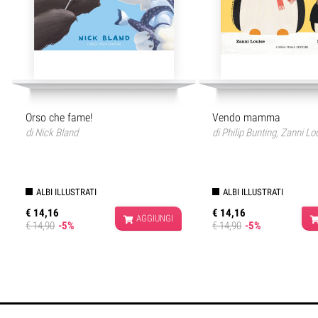
Orso che fame!
Vendo mamma
di
Nick Bland
di
Philip Bunting
,
Zanni Lo
ALBI ILLUSTRATI
ALBI ILLUSTRATI
€ 14,16
€ 14,16
AGGIUNGI
€ 14,90
-5%
€ 14,90
-5%