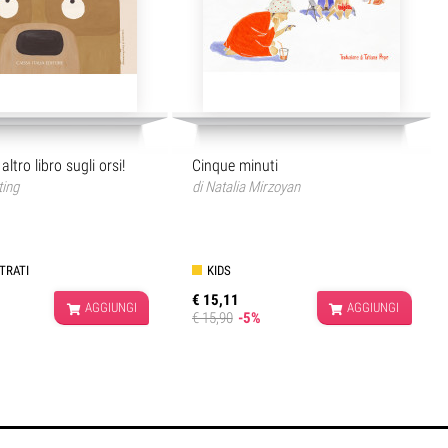
altro libro sugli orsi!
Cinque minuti
ting
di
Natalia Mirzoyan
STRATI
KIDS
€ 15,11
AGGIUNGI
AGGIUNGI
€ 15,90
-5%