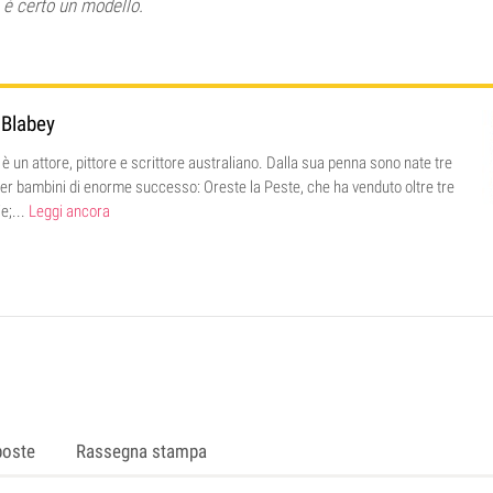
n è certo un modello.
 Blabey
è un attore, pittore e scrittore australiano. Dalla sua penna sono nate tre
i per bambini di enorme successo: Oreste la Peste, che ha venduto oltre tre
ie;...
Leggi ancora
poste
Rassegna stampa