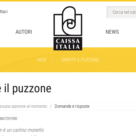
ttaci
AUTORI
NEWS
/
KIDS
ORESTE IL PUZZONE
BINI
 il puzzone
CCHI
ssuna opinione al momento
/
Domande e risposte
8867291090
e è un carlino monello