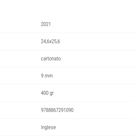
2021
24,6x25,6
cartonato
9 mm
400 gr
9788867291090
Inglese