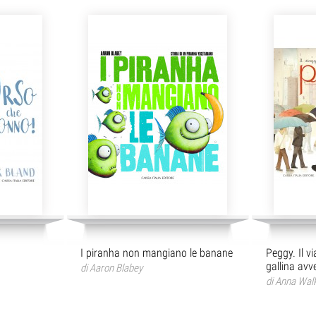
I piranha non mangiano le banane
Peggy. Il vi
gallina avv
di
Aaron Blabey
di
Anna Wal