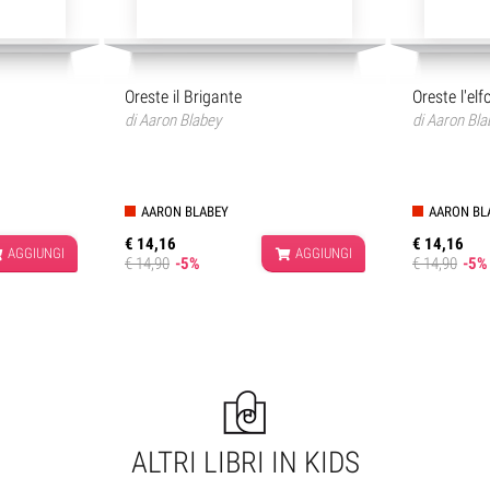
Oreste il Brigante
Oreste l'elf
di
Aaron Blabey
di
Aaron Bla
AARON BLABEY
AARON BL
€ 14,16
€ 14,16
AGGIUNGI
AGGIUNGI
€ 14,90
-5%
€ 14,90
-5%
ALTRI LIBRI IN KIDS