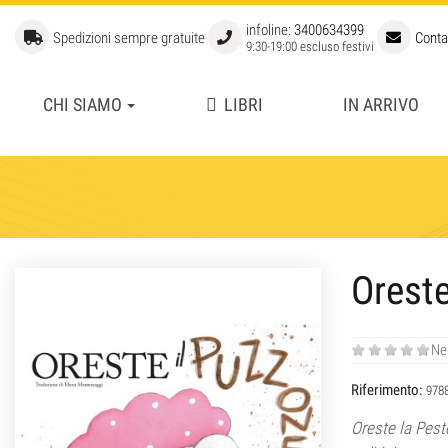
infoline:
3400634399
Spedizioni sempre gratuite
Conta
9:30-19:00 escluso festivi
CHI SIAMO
LIBRI
IN ARRIVO
APERTURE
BIBLIOTECA STORICA
FUORI COLLANA
GRANDI GIOCATORI
LIBRI DI SCACCHI PER BAM
Oreste
MANUALI DI SCACCHI
SCUOLA SUPERIORE DI SCA
Ne
Riferimento:
978
Oreste la Pest