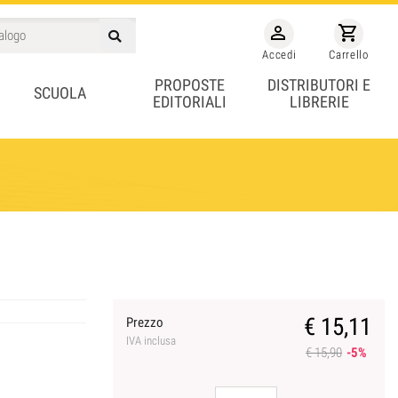
person_outline
shopping_cart
Accedi
Carrello
PROPOSTE
DISTRIBUTORI E
SCUOLA
EDITORIALI
LIBRERIE
€ 15,11
Prezzo
IVA inclusa
€ 15,90
-5%