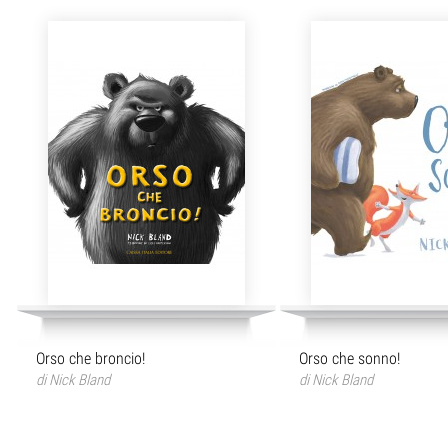
Orso che broncio!
Orso che sonno!
di
Nick Bland
di
Nick Bland