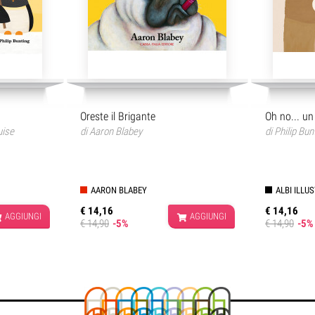
Oreste il Brigante
Oh no... un 
uise
di
Aaron Blabey
di
Philip Bun
AARON BLABEY
ALBI ILLU
€ 14,16
€ 14,16
AGGIUNGI
AGGIUNGI
€ 14,90
-5%
€ 14,90
-5%