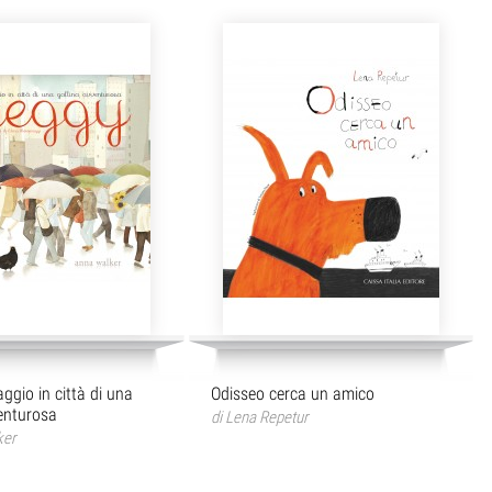
aggio in città di una
Odisseo cerca un amico
enturosa
di
Lena Repetur
ker