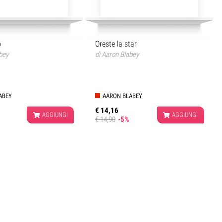
o
Oreste la star
bey
di
Aaron Blabey
ABEY
AARON BLABEY
€ 14,16
AGGIUNGI
AGGIUNGI
€ 14,90
-5%