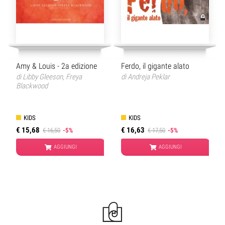
Amy & Louis - 2a edizione
Ferdo, il gigante alato
di
Libby Gleeson
,
Freya
di
Andreja Peklar
Blackwood
KIDS
KIDS
€ 15,68
€ 16,63
€ 16,50
-5%
€ 17,50
-5%
AGGIUNGI
AGGIUNGI