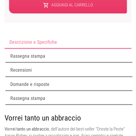
shopping_cart
AGGIUNGI AL CARRELLO
Descrizione e Specifiche
Rassegna stampa
Recensioni
Domande e risposte
Rassegna stampa
Vorrei tanto un abbraccio
Vorrei tanto un abbraccio
, dell’autore del best-seller "Oreste la Peste"
Aaron Blabey, si rivolge a piccolissimi e non. Frasi semplici e ripetute