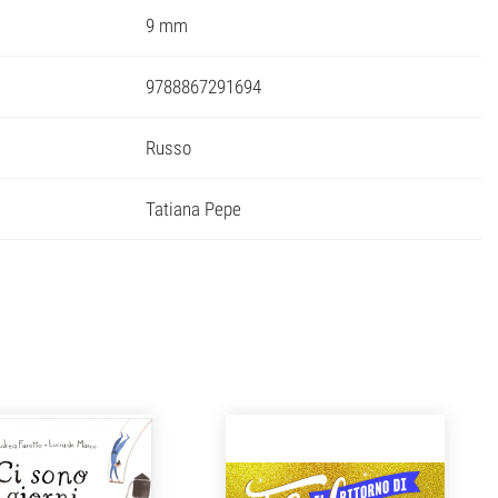
9 mm
9788867291694
Russo
Tatiana Pepe