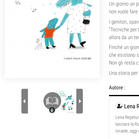
Un giorno un p
non vuole fare 
I genitori, spa
“Tecniche per 
allora da un te
Finché un giorn
che esistono sq
Non gli resta c
Una storia per
Autore :
Lena 
Lena Repetur 
lasciare la R
Israele, oggi 