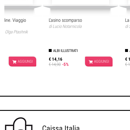
ondine. Viaggio
L'asino scomparso
La
do
di
Lucio Notarnicola
di
ov
,
Olga Ptashnik
ALBI ILLUSTRATI
€ 14,16
€ 
AGGIUNGI
AGGIUNGI
€ 14,90
-5%
€ 
Caissa Italia