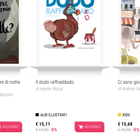
e di notte
Il dodo raffreddado
Ci sono gior
di
Haider Bucar
di
Andrea Fa
Marconi
ALBI ILLUSTRATI
KIDS
€ 15,11
€ 15,68
AGGIUNGI
AGGIUNGI
€ 15,90
-5%
€ 16,50
-5%