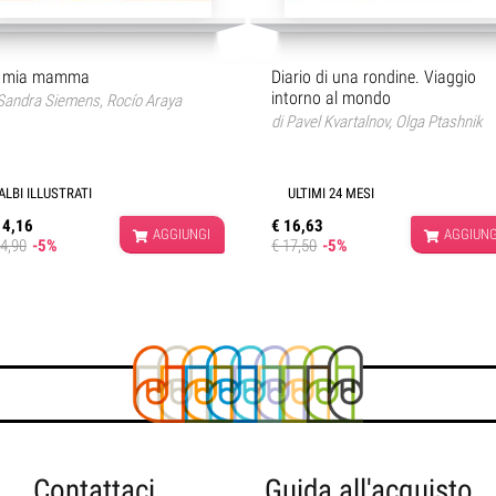
Diario di una rondine. Viaggio
 mia mamma
intorno al mondo
Sandra Siemens
,
Rocío Araya
di
Pavel Kvartalnov
,
Olga Ptashnik
ULTIMI 24 MESI
ALBI ILLUSTRATI
€ 16,63
14,16
AGGIUNG
AGGIUNGI
€ 17,50
-5%
14,90
-5%
Contattaci
Guida all'acquisto