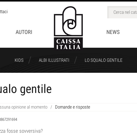
ttaci
AUTORI
NEWS
/
/
KIDS
ALBI ILLUSTRATI
LO SQUALO GENTILE
BINI
alo gentile
CCHI
ssuna opinione al momento
/
Domande e risposte
8867291694
ezza fosse sovversiva?