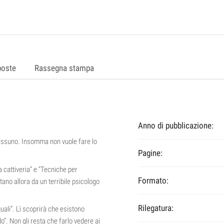
poste
Rassegna stampa
Anno di pubblicazione:
nessuno. Insomma non vuole fare lo
Pagine:
a cattiveria” e “Tecniche per
Formato:
tano allora da un terribile psicologo
Rilegatura:
uali”. Lì scoprirà che esistono
o”. Non gli resta che farlo vedere ai