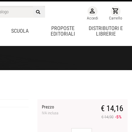
person_outline
shopping_cart
Accedi
Carrello
PROPOSTE
DISTRIBUTORI E
SCUOLA
EDITORIALI
LIBRERIE
€ 14,16
Prezzo
IVA inclusa
€ 14,90
-5%