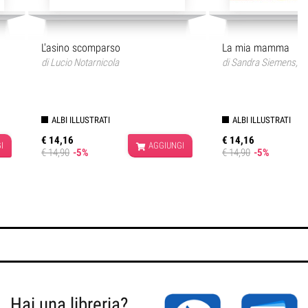
L'asino scomparso
La mia mamma
di
Lucio Notarnicola
di
Sandra Siemens
,
R
ALBI ILLUSTRATI
ALBI ILLUSTRATI
€ 14,16
€ 14,16
I
AGGIUNGI
€ 14,90
-5%
€ 14,90
-5%
Hai una libreria?