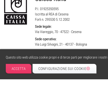
P.I. 01925350595
Iscritta al REA di Cesena
Forli n. 295530 5.12.2002
Sede legale:
Via Viareggio, 70 - 47522 - Cesena
Sede operativa:
Via Luigi Silvagni, 21 - 40137 - Bologna
Questo sito web utilizza cookie propri e di terze parti per migliorare i nostr
ACCETTA
CONFIGURAZIONE SUI COOKIE
caissa.it
| © 2004 tutti i diritti riservati. | PI 01925350595 | Iscritta al RE