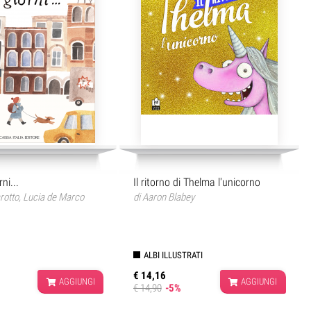
ni...
Il ritorno di Thelma l'unicorno
rotto
,
Lucia de Marco
di
Aaron Blabey
ALBI ILLUSTRATI
€ 14,16
AGGIUNGI
AGGIUNGI
€ 14,90
-5%