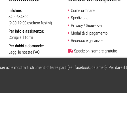
Infoline:
Come ordinare
3400634399
Spedizione
(9:30-19:00 escluso festivi)
Privacy / Sicurezza
Per info e assistenza:
Modalità di pagamento
Compila il form
Recesso e garanzie
Per dubbi e domande:
Spedizioni sempre gratuite
Leggi le nostre FAQ
i servizi e mostrarti strumenti di terze parti (es. facebook, calameo). Per dare il 
A di Cesena | Forli n. 295530 5.12.2002