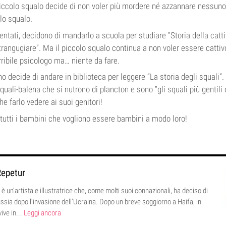
iccolo squalo decide di non voler più mordere né azzannare nessu
lo squalo.
ventati, decidono di mandarlo a scuola per studiare “Storia della catti
trangugiare”. Ma il piccolo squalo continua a non voler essere cattiv
rribile psicologo ma… niente da fare.
o decide di andare in biblioteca per leggere “La storia degli squali”.
uali-balena che si nutrono di plancton e sono “gli squali più gentili
he farlo vedere ai suoi genitori!
 tutti i bambini che vogliono essere bambini a modo loro!
Repetur
è un’artista e illustratrice che, come molti suoi connazionali, ha deciso di
ussia dopo l'invasione dell'Ucraina. Dopo un breve soggiorno a Haifa, in
vive in...
Leggi ancora