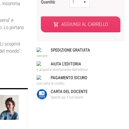
Quantità:
no. Insomma
veria” e
AGGIUNGI AL CARRELLO
shopping_cart
o. Lo portano
 Lì scoprirà
SPEDIZIONE GRATUITA
 del mondo”.
sempre
AIUTA L'EDITORIA
e acquista direttamente dall'editore
PAGAMENTO SICURO
con carta di credito
CARTA DEL DOCENTE
Spendi qui il tuo buono