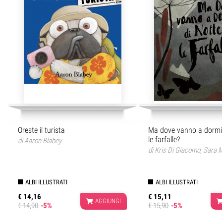
Oreste il turista
Ma dove vanno a dormir
le farfalle?
di
Aaron Blabey
di
Kris Di Giacomo
,
Sara 
ALBI ILLUSTRATI
ALBI ILLUSTRATI
€ 14,16
€ 15,11
AGGIUNGI
€ 14,90
-5%
€ 15,90
-5%