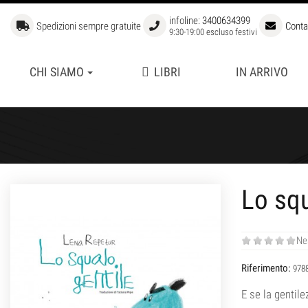
infoline:
3400634399
Spedizioni sempre gratuite
Conta
9:30-19:00 escluso festivi
CHI SIAMO
LIBRI
IN ARRIVO
APERTURE
BIBLIOTECA STORICA
FUORI COLLANA
GRANDI GIOCATORI
LIBRI DI SCACCHI PER BAM
Lo squ
MANUALI DI SCACCHI
SCUOLA SUPERIORE DI SCA
Ne
Riferimento:
978
E se la gentil