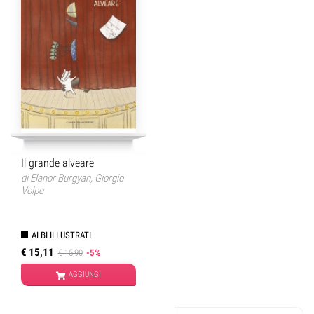
Il grande alveare
di
Elanor Burgyan
,
Giorgio
Volpe
ALBI ILLUSTRATI
€ 15,11
€ 15,90
-5%
AGGIUNGI