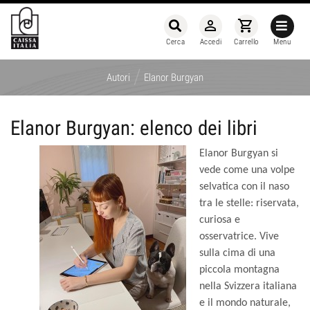
person_outline
shopping_cart
Cerca
Accedi
Carrello
Menu
/
Autori
Elanor Burgyan
Elanor Burgyan: elenco dei libri
Elanor Burgyan si
vede come una volpe
selvatica con il naso
tra le stelle: riservata,
curiosa e
osservatrice. Vive
sulla cima di una
piccola montagna
nella Svizzera italiana
e il mondo naturale,