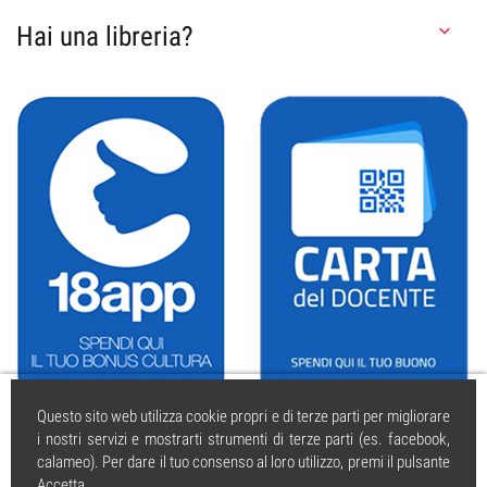
Hai una libreria?

Questo sito web utilizza cookie propri e di terze parti per migliorare
i nostri servizi e mostrarti strumenti di terze parti (es. facebook,
calameo). Per dare il tuo consenso al loro utilizzo, premi il pulsante
Accetta.
caissa.it
| © 2004 tutti i diritti riservati. | PI 01925350595 | Iscritta al