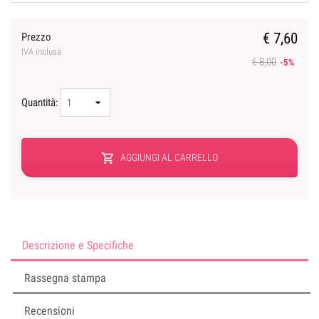
€ 7,60
Prezzo
IVA inclusa
€ 8,00
-5%
Quantità:
shopping_cart
AGGIUNGI AL CARRELLO
Descrizione e Specifiche
Rassegna stampa
Recensioni