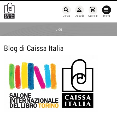
person_outline
shopping_cart
Cerca
Accedi
Carrello
Menu
Blog
Blog di Caissa Italia