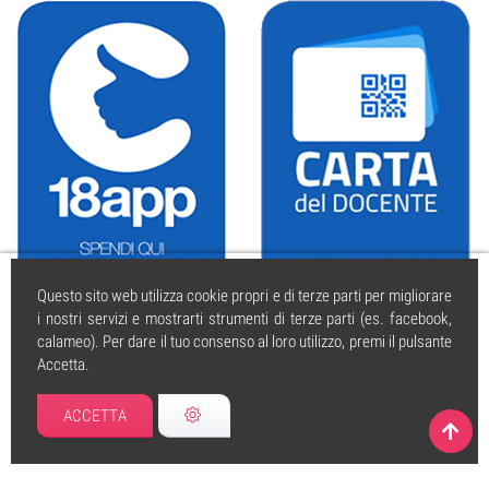
Questo sito web utilizza cookie propri e di terze parti per migliorare
i nostri servizi e mostrarti strumenti di terze parti (es. facebook,
calameo). Per dare il tuo consenso al loro utilizzo, premi il pulsante
Accetta.
caissa.it
| © 2004 tutti i diritti riservati. | PI 01925350595 | Iscritta al
REA di Cesena | Forli n. 295530 5.12.2002
ACCETTA