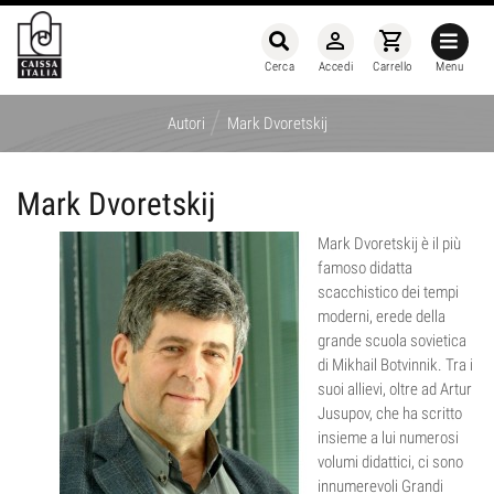
person_outline
shopping_cart
Cerca
Accedi
Carrello
Menu
/
Autori
Mark Dvoretskij
Mark Dvoretskij
Mark Dvoretskij è il più
famoso didatta
scacchistico dei tempi
moderni, erede della
grande scuola sovietica
di Mikhail Botvinnik. Tra i
suoi allievi, oltre ad Artur
Jusupov, che ha scritto
insieme a lui numerosi
volumi didattici, ci sono
innumerevoli Grandi