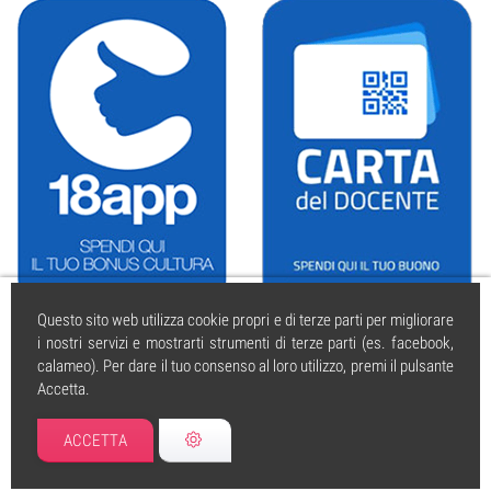
Questo sito web utilizza cookie propri e di terze parti per migliorare
i nostri servizi e mostrarti strumenti di terze parti (es. facebook,
calameo). Per dare il tuo consenso al loro utilizzo, premi il pulsante
Accetta.
caissa.it
| © 2004 tutti i diritti riservati. | PI 01925350595 | Iscritta al
REA di Cesena | Forli n. 295530 5.12.2002
ACCETTA