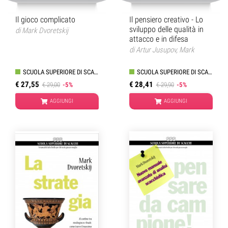
Il gioco complicato
Il pensiero creativo - Lo
sviluppo delle qualità in
di
Mark Dvoretskij
attacco e in difesa
di
Artur Jusupov
,
Mark
Dvoretskij
SCUOLA SUPERIORE DI SCACCHI
SCUOLA SUPERIORE DI SCACCHI
€ 27,55
€ 28,41
€ 29,00
-5%
€ 29,90
-5%
AGGIUNGI
AGGIUNGI