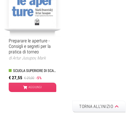
Preparare le aperture -
Consigli e segreti per la
pratica di torneo
di
Artur Jusupov
,
Mark
Dvoretskij
SCUOLA SUPERIORE DI SCACCHI
€ 27,55
€ 29,00
-5%
AGGIUNGI
TORNA ALL'INIZIO