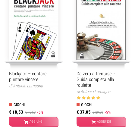
Blackjack – contare
Da zero a trentasei -
puntare vincere
Guida completa alla
roulette
di
Antonio Lamagna
di
Antonio Lamagna
GIOCHI
GIOCHI
€ 18,53
€ 37,05
€ 19,50
-5%
€ 39,00
-5%
AGGIUNGI
AGGIUNGI