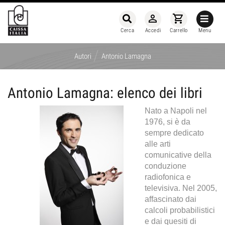
person_outline
shopping_cart
Cerca
Accedi
Carrello
Menu
/
Autori
Antonio Lamagna
Antonio Lamagna: elenco dei libri
Nato a Napoli nel
1976, si è da
sempre dedicato
alle arti
comunicative della
conduzione
radiofonica e
televisiva. Nel 2005,
affascinato dai
calcoli probabilistici
e dai quesiti di