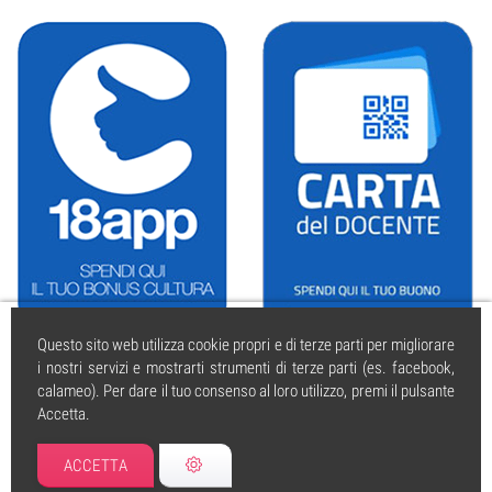
Questo sito web utilizza cookie propri e di terze parti per migliorare
i nostri servizi e mostrarti strumenti di terze parti (es. facebook,
calameo). Per dare il tuo consenso al loro utilizzo, premi il pulsante
Accetta.
caissa.it
| © 2004 tutti i diritti riservati. | PI 01925350595 | Iscritta al
REA di Cesena | Forli n. 295530 5.12.2002
ACCETTA