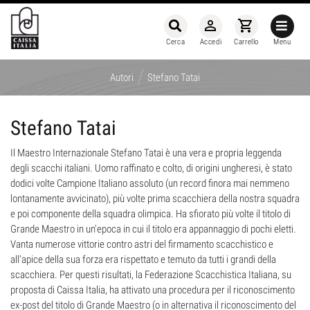
person_outline
shopping_cart
Cerca
Accedi
Carrello
Menu
/
Autori
Stefano Tatai
Stefano Tatai
Il Maestro Internazionale Stefano Tatai è una vera e propria leggenda
degli scacchi italiani. Uomo raffinato e colto, di origini ungheresi, è stato
dodici volte Campione Italiano assoluto (un record finora mai nemmeno
lontanamente avvicinato), più volte prima scacchiera della nostra squadra
e poi componente della squadra olimpica. Ha sfiorato più volte il titolo di
Grande Maestro in un'epoca in cui il titolo era appannaggio di pochi eletti.
Vanta numerose vittorie contro astri del firmamento scacchistico e
all'apice della sua forza era rispettato e temuto da tutti i grandi della
scacchiera. Per questi risultati, la Federazione Scacchistica Italiana, su
proposta di Caissa Italia, ha attivato una procedura per il riconoscimento
ex-post del titolo di Grande Maestro (o in alternativa il riconoscimento del