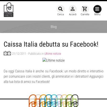
person_outline
shopping_cart
Cerca
Accedi
Carrello
Menu
Blog
Caissa Italia debutta su Facebook!
21/12/2011
- Pubblicato in
Ultime notizie
Da oggi Caissa Italia è anche su Facebook: un modo diretto e interattivo
per comunicare con i nostri clienti, gli ammiratori e i detrattori! Aggiungici
alla tua lista di amici su Facebook!