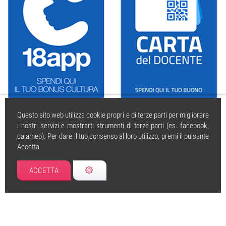
Questo sito web utilizza cookie propri e di terze parti per migliorare
i nostri servizi e mostrarti strumenti di terze parti (es. facebook,
calameo). Per dare il tuo consenso al loro utilizzo, premi il pulsante
Accetta.
caissa.it
| © 2004 tutti i diritti riservati. | PI 01925350595 | Iscritta al
REA di Cesena | Forli n. 295530 5.12.2002
ACCETTA